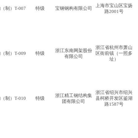
上海市宝山区宝扬
（制）T-007
特级
宝钢钢构有限公司
路2001号
浙江省杭州市萧山
浙江东南网架股份
（制）T-009
特级
区衙前镇（一照多
有限公司
址）
浙江省绍兴市绍兴
浙江精工钢结构集
（制）T-010
特级
县柯桥开发区鉴湖
团有限公司
路1587号